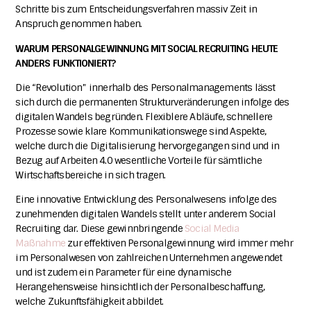
Schritte bis zum Entscheidungsverfahren massiv Zeit in
Anspruch genommen haben.
WARUM PERSONALGEWINNUNG MIT SOCIAL RECRUITING HEUTE
ANDERS FUNKTIONIERT?
Die “Revolution” innerhalb des Personalmanagements lässt
sich durch die permanenten Strukturveränderungen infolge des
digitalen Wandels begründen. Flexiblere Abläufe, schnellere
Prozesse sowie klare Kommunikationswege sind Aspekte,
welche durch die Digitalisierung hervorgegangen sind und in
Bezug auf Arbeiten 4.0 wesentliche Vorteile für sämtliche
Wirtschaftsbereiche in sich tragen.
Eine innovative Entwicklung des Personalwesens infolge des
zunehmenden digitalen Wandels stellt unter anderem Social
Recruiting dar. Diese gewinnbringende
Social Media
Maßnahme
zur effektiven Personalgewinnung wird immer mehr
im Personalwesen von zahlreichen Unternehmen angewendet
und ist zudem ein Parameter für eine dynamische
Herangehensweise hinsichtlich der Personalbeschaffung,
welche Zukunftsfähigkeit abbildet.