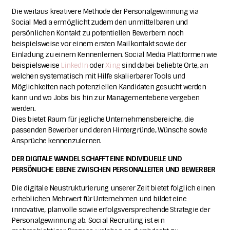
Die weitaus kreativere Methode der Personalgewinnung via
Social Media ermöglicht zudem den unmittelbaren und
persönlichen Kontakt zu potentiellen Bewerbern noch
beispielsweise vor einem ersten Mailkontakt sowie der
Einladung zu einem Kennenlernen. Social Media Plattformen wie
beispielsweise
LinkedIn
oder
Xing
sind dabei beliebte Orte, an
welchen systematisch mit Hilfe skalierbarer Tools und
Möglichkeiten nach potenziellen Kandidaten gesucht werden
kann und wo Jobs bis hin zur Managementebene vergeben
werden.
Dies bietet Raum für jegliche Unternehmensbereiche, die
passenden Bewerber und deren Hintergründe, Wünsche sowie
Ansprüche kennenzulernen.
DER DIGITALE WANDEL SCHAFFT EINE INDIVIDUELLE UND
PERSÖNLICHE EBENE ZWISCHEN PERSONALLEITER UND BEWERBER
Die digitale Neustrukturierung unserer Zeit bietet folglich einen
erheblichen Mehrwert für Unternehmen und bildet eine
innovative, planvolle sowie erfolgsversprechende Strategie der
Personalgewinnung ab. Social Recruiting ist ein