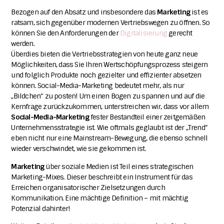
Bezogen auf den Absatz und insbesondere das
Marketing
ist es
ratsam, sich gegenüber modernen Vertriebswegen zu öffnen. So
können Sie den Anforderungen der
Digitalisierung
gerecht
werden.
Überdies bieten die Vertriebsstrategien von heute ganz neue
Möglichkeiten, dass Sie Ihren Wertschöpfungsprozess steigern
und folglich Produkte noch gezielter und effizienter absetzen
können.
Social-Media-Marketing bedeutet mehr, als nur
„Bildchen“ zu posten!
Um einen Bogen zu spannen und auf die
Kernfrage zurückzukommen, unterstreichen wir, dass vor allem
Social-Media-Marketing
fester Bestandteil einer zeitgemäßen
Unternehmensstrategie ist. Wie oftmals geglaubt ist der „Trend“
eben nicht nur eine Mainstream-Bewegung, die ebenso schnell
wieder verschwindet, wie sie gekommen ist.
Marketing
über soziale Medien ist Teil eines strategischen
Marketing-Mixes. Dieser beschreibt ein Instrument für das
Erreichen organisatorischer Zielsetzungen durch
Kommunikation.
Eine mächtige Definition – mit mächtig
Potenzial dahinter!