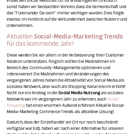
entdecken Social Media als Ort für #StayTogether!
Und auch
sonst haben wir beobachten können, dass die Gemeinschaft und
das “Füreinander Da-sein” immer wichtiger wurden. Dies folgte
ebenso im Hinblick auf die Verbundenheit zwischen Nutzern und
Unternehmen.
Aktuellen
Social-Media-Marketing Trends
für das kommende Jahr!
Diese werden Sie vor allem in der Verbesserung Ihrer Customer
Relation unterstützen. Folglich sollten Sie Maßnahmen im
Bereich des Community-Managements optimieren und
intensivieren!
Die Maßnahmen und Veränderungen des
vergangenen Jahres haben die Attraktivität von Social Media als
soziales Netzwerk, aber auch als Shopping Kanal enorm erhöht!
Nicht nur ein Anstieg in der
Social Media Nutzung
als soziales
Netzwerk war im vergangenen Jahr zu erkennen, auch
Social
Shopping
hat einen enormen Aufwind erfahren!
Aktuelle Social-
Media-Marketing Commerce Trends als attraktive Lösung!
Dadurch, dass der Einzelhandel vor Ort nur noch beschränkt
verfügbar war (ist), haben wir nach einer Alternative für unseren