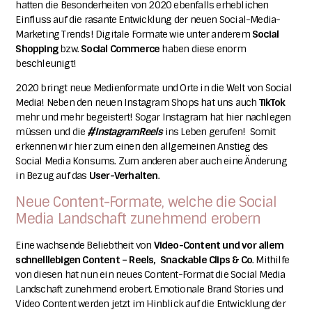
hatten die Besonderheiten von 2020 ebenfalls erheblichen
Einfluss auf die rasante Entwicklung der neuen Social-Media-
Marketing Trends! Digitale Formate wie
unter anderem
Social
Shopping
bzw.
Social Commerce
haben diese enorm
beschleunigt!
2020 bringt neue Medienformate und Orte in die Welt von Social
Media!
Neben den neuen Instagram Shops hat uns auch
TikTok
mehr und mehr begeistert! Sogar Instagram hat hier nachlegen
müssen und die
#InstagramReels
ins Leben gerufen!
Somit
erkennen wir hier zum einen den allgemeinen Anstieg des
Social Media Konsums. Zum anderen aber auch eine Änderung
in Bezug auf das
User-Verhalten
.
Neue Content-Formate, welche die Social
Media Landschaft zunehmend erobern
Eine wachsende Beliebtheit von
Video-Content und vor allem
schnelllebigen Content – Reels, Snackable Clips & Co
. Mithilfe
von diesen hat
nun ein neues Content-Format die Social Media
Landschaft zunehmend erobert.
Emotionale Brand Stories und
Video Content werden jetzt im Hinblick auf die Entwicklung der