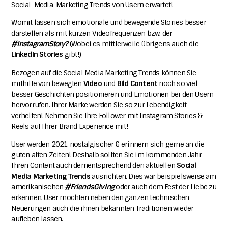
Social-Media-Marketing Trends von Usern erwartet!
Womit lassen sich emotionale und bewegende Stories besser
darstellen als mit kurzen Videofrequenzen bzw. der
#InstagramStory?
(Wobei es mittlerweile übrigens auch die
LinkedIn
Stories
gibt!)
Bezogen auf die Social Media Marketing Trends können Sie
mithilfe von bewegten
Video
und
Bild Content
noch so viel
besser Geschichten positionieren und Emotionen bei den Usern
hervorrufen. Ihrer Marke werden Sie so zur Lebendigkeit
verhelfen!
Nehmen Sie Ihre Follower mit Instagram Stories &
Reels auf Ihrer Brand Experience mit!
User werden 2021 nostalgischer & erinnern sich gerne an die
guten alten Zeiten!
Deshalb sollten Sie im kommenden Jahr
Ihren Content auch dementsprechend den aktuellen
Social
Media Marketing Trends
ausrichten. Dies war beispielsweise am
amerikanischen
#FriendsGiving
oder auch dem Fest der Liebe zu
erkennen. User möchten neben den ganzen technischen
Neuerungen auch die ihnen bekannten Traditionen wieder
aufleben lassen.