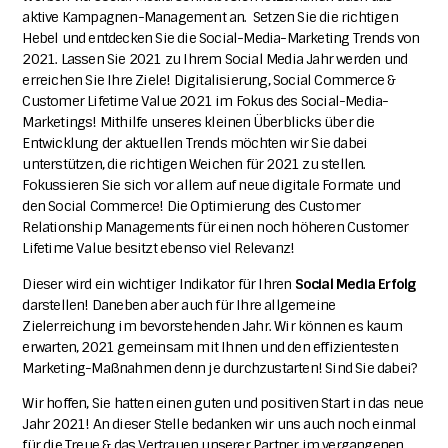
aktive Kampagnen-Management an. Setzen Sie die richtigen
Hebel und entdecken Sie die Social-Media-Marketing Trends von
2021. Lassen Sie 2021 zu Ihrem Social Media Jahr werden und
erreichen Sie Ihre Ziele! Digitalisierung, Social Commerce &
Customer Lifetime Value 2021 im Fokus des Social-Media-
Marketings!
Mithilfe unseres kleinen Überblicks über die
Entwicklung der aktuellen Trends möchten wir Sie dabei
unterstützen, die richtigen Weichen für 2021 zu stellen.
Fokussieren Sie sich vor allem auf neue digitale Formate und
den Social Commerce! Die Optimierung des Customer
Relationship Managements für einen noch höheren Customer
Lifetime Value besitzt ebenso viel Relevanz!
Dieser wird ein wichtiger Indikator für Ihren
Social Media Erfolg
darstellen!
Daneben aber auch für Ihre allgemeine
Zielerreichung im bevorstehenden Jahr. Wir können es kaum
erwarten, 2021 gemeinsam mit Ihnen und den effizientesten
Marketing-Maßnahmen denn je durchzustarten! Sind Sie dabei?
Wir hoffen, Sie hatten einen guten und positiven Start in das neue
Jahr 2021! An dieser Stelle bedanken wir uns auch noch einmal
für die Treue & das Vertrauen unserer Partner im vergangenen